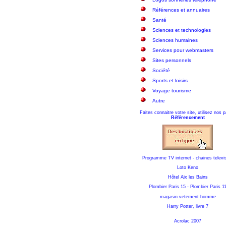
Références et annuaires
Santé
Sciences et technologies
Sciences humaines
Services pour webmasters
Sites personnels
Société
Sports et loisirs
Voyage tourisme
Autre
Faites connaitre votre site, utilisez nos 
Référencement
Programme TV internet - chaines televi
Loto Keno
Hôtel Aix les Bains
Plombier Paris 15
-
Plombier Paris 1
magasin vetement homme
Harry Potter, livre 7
Acrolac 2007