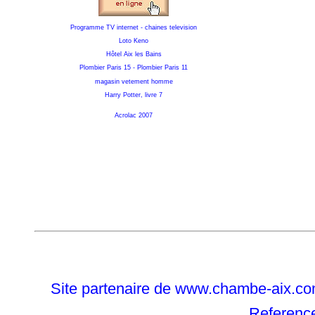
Programme TV internet - chaines television
Loto Keno
Hôtel Aix les Bains
Plombier Paris 15
-
Plombier Paris 11
magasin vetement homme
Harry Potter, livre 7
Acrolac 2007
Site partenaire de
www.chambe-aix.com 
Reference