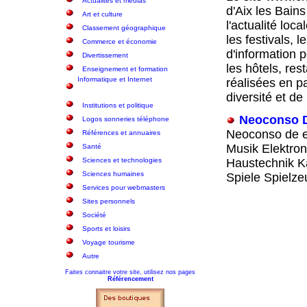
Actualités et médias
d'Aix les Bain
Art et culture
l'actualité loc
Classement géographique
les festivals,
Commerce et économie
d'information 
Divertissement
les hôtels, re
Enseignement et formation
Informatique et Internet
réalisées en p
diversité et d
Institutions et politique
Neoconso D
Logos sonneries téléphone
Neoconso de e
Références et annuaires
Musik Elektron
Santé
Sciences et technologies
Haustechnik K
Sciences humaines
Spiele Spielze
Services pour webmasters
Sites personnels
Société
Sports et loisirs
Voyage tourisme
Autre
Faites connaitre votre site, utilisez nos pages
Référencement