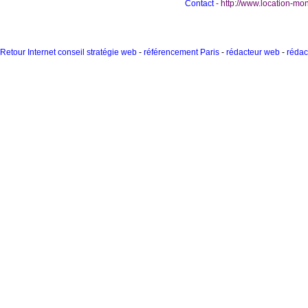
Contact
- http://www.location-mo
Retour Internet conseil stratégie web
-
référencement Paris
-
rédacteur web
-
rédac