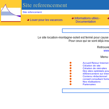
Site referencement
Site refencement
Informations utiles -
Louer pour les vacances
Documentation
Le site location-montagne-soleil est fermé pour cause
Pour ceux qui se sont déjà ins
Retrouvez
www
Menu d
Accueil Retour Internet
Création de site
Création de mini-sites
Des sites optimisés po
référencement sur inter
Contenu rédactionnel
conseil consultant form
Nos réalisations
Partenaires