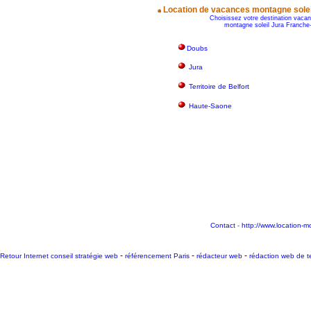
Location de vacances montagne sole
Choisissez votre destination vacan
montagne soleil Jura Franch
Doubs
Jura
Territoire de Belfort
Haute-Saone
Contact
http://www.location-m
-
-
-
-
Retour Internet conseil stratégie web
référencement Paris
rédacteur web
rédaction web de te